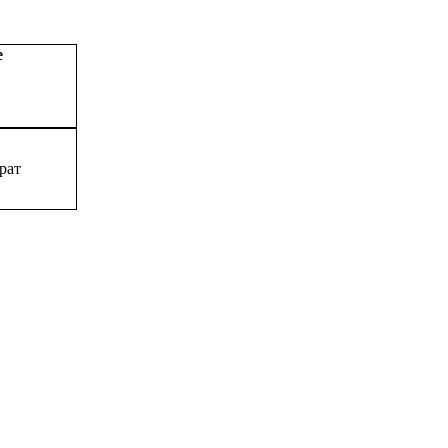
е
рат